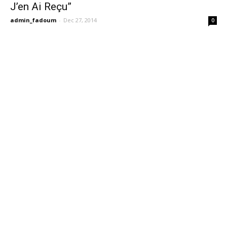
J’en Ai Reçu”
admin_fadoum
-
Dec 27, 2014
0