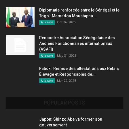
Diplomatie renforcée entre le Sénégal et le
Togo : Mamadou Moustapha...
Oct 26, 2025
A la une
Rencontre Association Sénégalaise des
Anciens Fonctionnaires internationaux
(ASAFI)
May 31, 2025
A la une
Fatick : Remise des attestations aux Relais
Élevage et Responsables de...
Mar 29, 2025
A la une
POPULAR POSTS
Japon: Shinzo Abe va former son
gouvernement