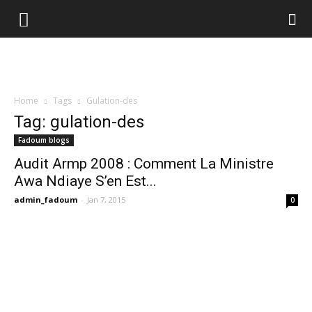
Home
Tags
Gulation-des
Tag: gulation-des
Fadoum blogs
Audit Armp 2008 : Comment La Ministre
Awa Ndiaye S’en Est...
admin_fadoum
-
Jan 7, 2015
0