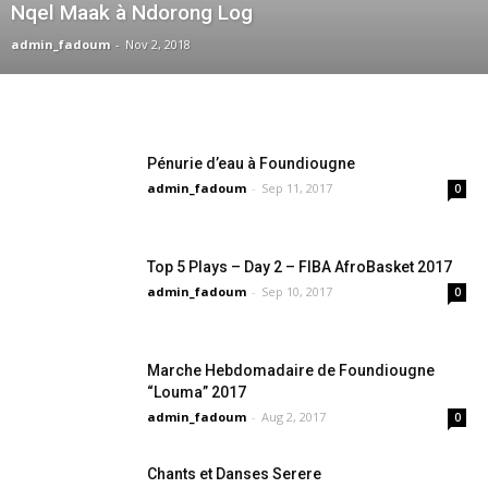
Nqel Maak à Ndorong Log
admin_fadoum
-
Nov 2, 2018
Pénurie d’eau à Foundiougne
admin_fadoum
-
Sep 11, 2017
0
Top 5 Plays – Day 2 – FIBA AfroBasket 2017
admin_fadoum
-
Sep 10, 2017
0
Marche Hebdomadaire de Foundiougne
“Louma” 2017
admin_fadoum
-
Aug 2, 2017
0
Chants et Danses Serere