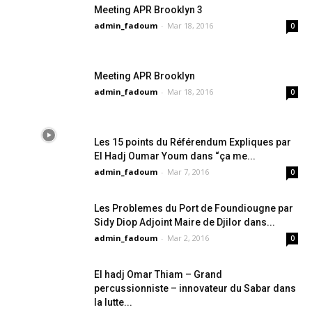
Meeting APR Brooklyn 3
admin_fadoum
-
Mar 18, 2016
0
Meeting APR Brooklyn
admin_fadoum
-
Mar 18, 2016
0
Les 15 points du Référendum Expliques par
El Hadj Oumar Youm dans “ça me...
admin_fadoum
-
Mar 7, 2016
0
Les Problemes du Port de Foundiougne par
Sidy Diop Adjoint Maire de Djilor dans...
admin_fadoum
-
Mar 2, 2016
0
El hadj Omar Thiam – Grand
percussionniste – innovateur du Sabar dans
la lutte...