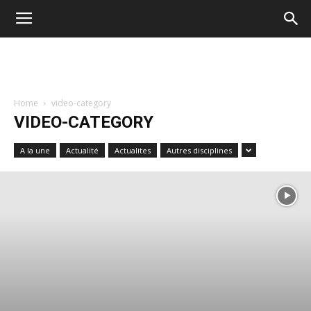
Home
video-category
VIDEO-CATEGORY
A la une
Actualité
Actualites
Autres disciplines