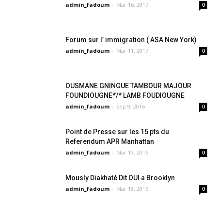
admin_fadoum
-
Mar 16, 2017
0
Forum sur l’ immigration ( ASA New York)
admin_fadoum
-
Mar 11, 2017
0
OUSMANE GNINGUE TAMBOUR MAJOUR
FOUNDIOUGNE*/* LAMB FOUDIOUGNE
admin_fadoum
-
Sep 9, 2016
0
Point de Presse sur les 15 pts du
Referendum APR Manhattan
admin_fadoum
-
Mar 19, 2016
0
Mously Diakhaté Dit OUI a Brooklyn
admin_fadoum
-
Mar 18, 2016
0