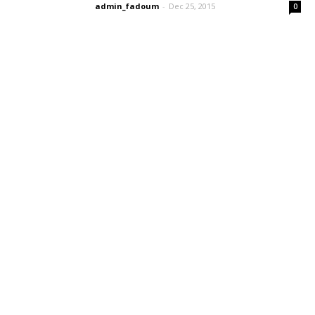
admin_fadoum
-
Dec 25, 2015
0