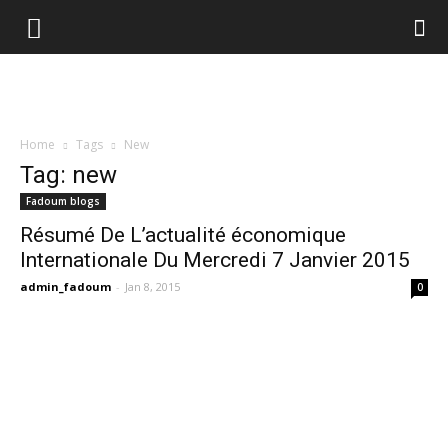
Home
Tags
New
Tag: new
Fadoum blogs
Résumé De L’actualité économique
Internationale Du Mercredi 7 Janvier 2015
admin_fadoum
-
Jan 8, 2015
0