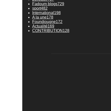
Fadoum blogs
729
sport
482
International
198
A la une
178
Foundiougne
172
Actualité
169
CONTRIBUTION
128