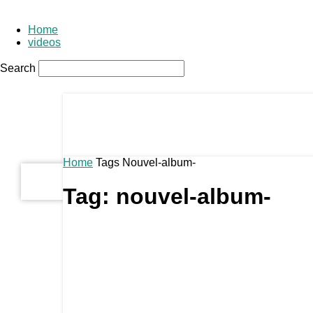
Home
videos
Search
your username
Fadoum
your password
Home
Tags
Nouvel-album-
Tag: nouvel-album-