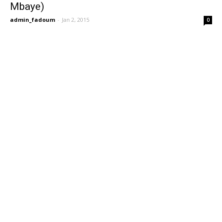
Mbaye)
admin_fadoum
-
Jan 2, 2015
0