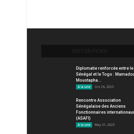
EDITOR PICKS
Diplomatie renforcée entre le
Sénégal et le Togo : Mamado
Moustapha...
Oct 26, 2025
A la une
Rencontre Association
Sénégalaise des Anciens
Fonctionnaires internationau
(ASAFI)
May 31, 2025
A la une