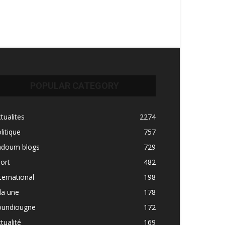
POPULAR CATEGORY
tualites
2274
litique
757
adoum blogs
729
ort
482
ternational
198
la une
178
oundiougne
172
tualité
169