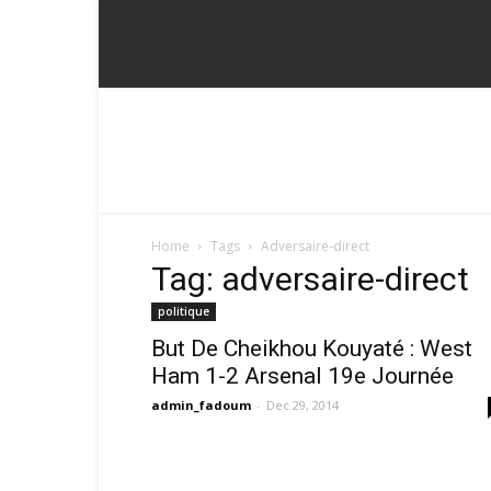
Home
Tags
Adversaire-direct
Tag: adversaire-direct
politique
But De Cheikhou Kouyaté : West
Ham 1-2 Arsenal 19e Journée
admin_fadoum
-
Dec 29, 2014