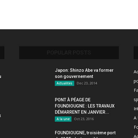
POPULAR POSTS
Japon: Shinzo Abe va former
Ac
u
son gouvernement
po
Dec 23, 2014
Actualites
F
sp
PONT À PÉAGE DE
FOUNDIOUGNE : LES TRAVAUX
In
DÉMARRENT EN JANVIER...
x
A 
Oct 23, 2016
A la une
F
FOUNDIOUGNE, troisième port
Ac