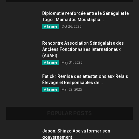
Diplomatie renforcée entre le Sénégal et le
Togo : Mamadou Moustapha...
Oct 26, 2025
A la une
Rencontre Association Sénégalaise des
Anciens Fonctionnaires internationaux
(ASAFI)
May 31, 2025
A la une
Fatick : Remise des attestations aux Relais
Élevage et Responsables de...
Mar 29, 2025
A la une
POPULAR POSTS
Japon: Shinzo Abe va former son
gouvernement