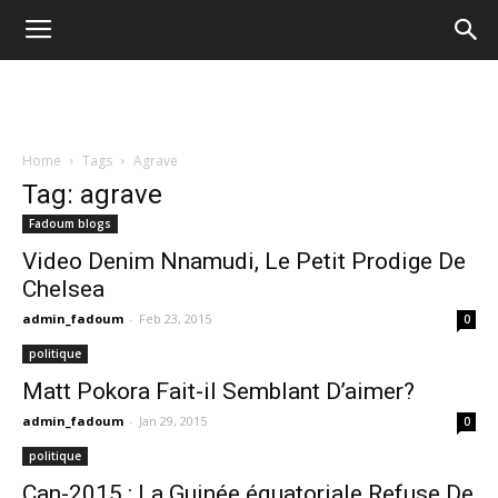
Home
Tags
Agrave
Tag: agrave
Fadoum blogs
Video Denim Nnamudi, Le Petit Prodige De
Chelsea
admin_fadoum
-
Feb 23, 2015
0
politique
Matt Pokora Fait-il Semblant D’aimer?
admin_fadoum
-
Jan 29, 2015
0
politique
Can-2015 : La Guinée équatoriale Refuse De