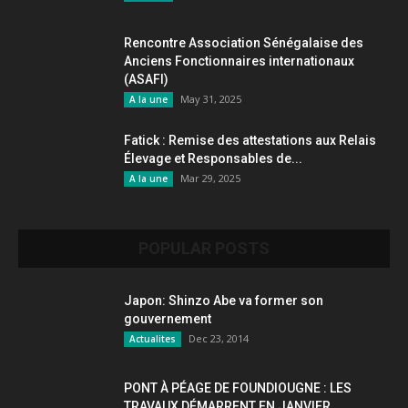
Rencontre Association Sénégalaise des
Anciens Fonctionnaires internationaux
(ASAFI)
May 31, 2025
A la une
Fatick : Remise des attestations aux Relais
Élevage et Responsables de...
Mar 29, 2025
A la une
POPULAR POSTS
Japon: Shinzo Abe va former son
gouvernement
Dec 23, 2014
Actualites
PONT À PÉAGE DE FOUNDIOUGNE : LES
TRAVAUX DÉMARRENT EN JANVIER...