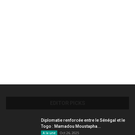
EDITOR PICKS
Diplomatie renforcée entre le Sénégal et le
Togo : Mamadou Moustapha...
Oct 26, 2025
A la une