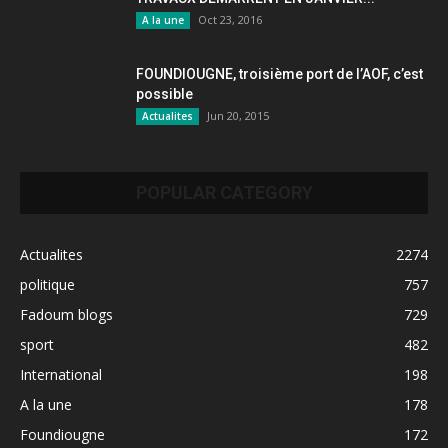
Oct 23, 2016
A la une
FOUNDIOUGNE, troisième port de l’AOF, c’est
possible
Jun 20, 2015
Actualites
POPULAR CATEGORY
Actualites
2274
politique
757
Fadoum blogs
729
sport
482
International
198
A la une
178
Foundiougne
172