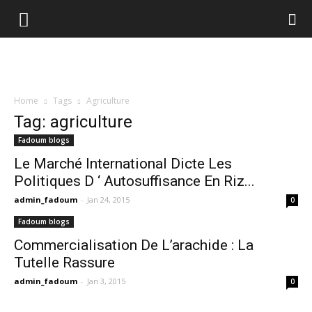
Home
Tags
Agriculture
Tag: agriculture
Fadoum blogs
Le Marché International Dicte Les
Politiques D ‘ Autosuffisance En Riz...
admin_fadoum
-
Jan 24, 2015
0
Fadoum blogs
Commercialisation De L’arachide : La
Tutelle Rassure
admin_fadoum
-
Jan 3, 2015
0