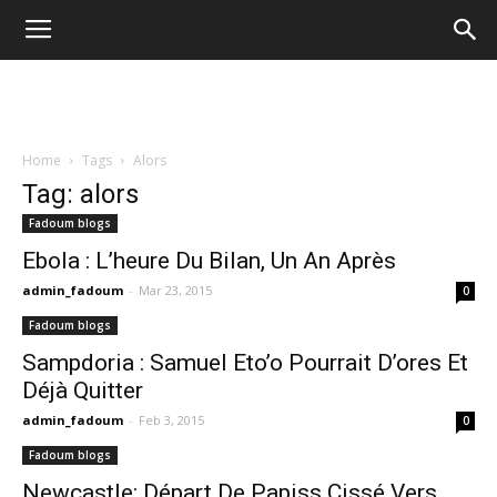
Home
Tags
Alors
Tag: alors
Fadoum blogs
Ebola : L’heure Du Bilan, Un An Après
admin_fadoum
-
Mar 23, 2015
0
Fadoum blogs
Sampdoria : Samuel Eto’o Pourrait D’ores Et
Déjà Quitter
admin_fadoum
-
Feb 3, 2015
0
Fadoum blogs
Newcastle: Départ De Papiss Cissé Vers