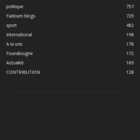
politique
757
Fadoum blogs
729
sport
482
International
198
A la une
178
Foundiougne
172
Actualité
169
CONTRIBUTION
128
ABOUT US