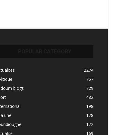
POPULAR CATEGORY
tualites
2274
litique
757
adoum blogs
729
ort
482
ternational
198
la une
178
oundiougne
172
tualité
169