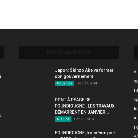
POPULAR POSTS
Japon: Shinzo Abe va former
Ac
u
son gouvernement
po
Dec 23, 2014
Actualites
F
sp
PONT À PÉAGE DE
FOUNDIOUGNE : LES TRAVAUX
In
DÉMARRENT EN JANVIER...
x
A 
Oct 23, 2016
A la une
F
FOUNDIOUGNE, troisième port
Ac