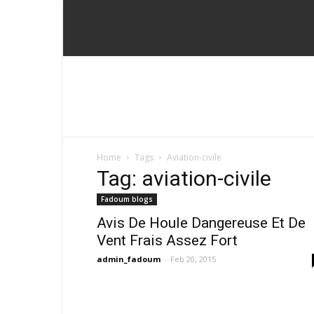
Home
Tags
Aviation-civile
Tag: aviation-civile
Fadoum blogs
Avis De Houle Dangereuse Et De
Vent Frais Assez Fort
admin_fadoum
-
Feb 20, 2015