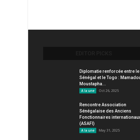
EDITOR PICKS
Diplomatie renforcée entre le
Sénégal et le Togo : Mamado
Moustapha...
Oct 26, 2025
A la une
Rencontre Association
Sénégalaise des Anciens
Fonctionnaires internationau
(ASAFI)
May 31, 2025
A la une