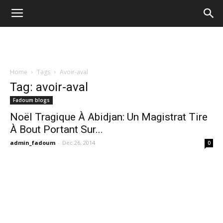
Home
Tags
Avoir-aval
Tag: avoir-aval
Fadoum blogs
Noël Tragique À Abidjan: Un Magistrat Tire
À Bout Portant Sur...
admin_fadoum
-
Dec 26, 2014
0