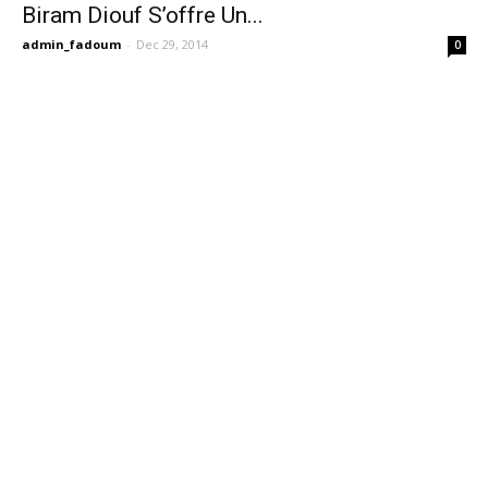
Biram Diouf S’offre Un...
admin_fadoum
-
Dec 29, 2014
0