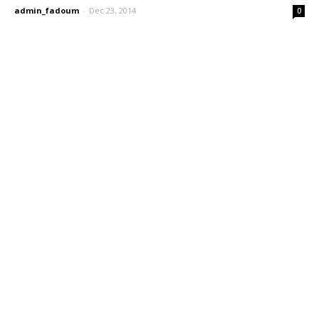
admin_fadoum
-
Dec 23, 2014
0