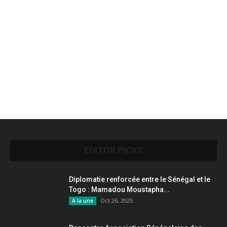
EDITOR PICKS
Diplomatie renforcée entre le Sénégal et le
Togo : Mamadou Moustapha...
Oct 26, 2025
A la une