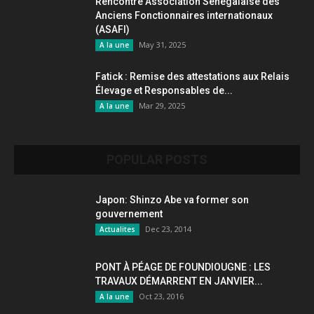
Rencontre Association Sénégalaise des
Anciens Fonctionnaires internationaux
(ASAFI)
May 31, 2025
A la une
Fatick : Remise des attestations aux Relais
Élevage et Responsables de...
Mar 29, 2025
A la une
POPULAR POSTS
Japon: Shinzo Abe va former son
gouvernement
Dec 23, 2014
Actualites
PONT À PÉAGE DE FOUNDIOUGNE : LES
TRAVAUX DÉMARRENT EN JANVIER...
Oct 23, 2016
A la une