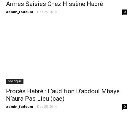
Armes Saisies Chez Hissène Habré
admin_fadoum
-
Dec 25, 2014
0
politique
Procès Habré : L’audition D’abdoul Mbaye
N’aura Pas Lieu (cae)
admin_fadoum
-
Dec 25, 2014
0