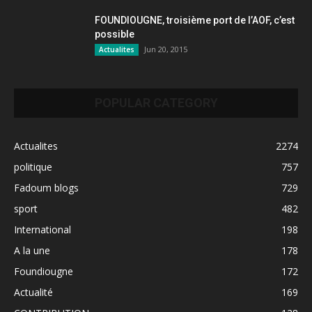
FOUNDIOUGNE, troisième port de l’AOF, c’est
possible
Jun 20, 2015
Actualites
POPULAR CATEGORY
Actualites
2274
politique
757
Fadoum blogs
729
sport
482
International
198
A la une
178
Foundiougne
172
Actualité
169