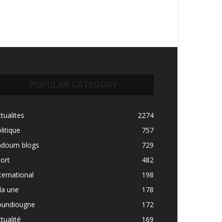
POPULAR CATEGORY
tualites
2274
litique
757
adoum blogs
729
ort
482
ternational
198
la une
178
oundiougne
172
tualité
169