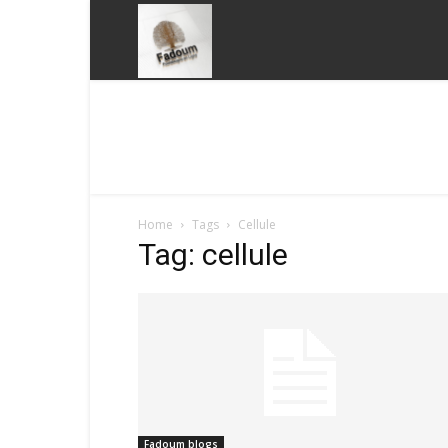
Fadoum
Home
Tags
Cellule
Tag: cellule
Fadoum blogs