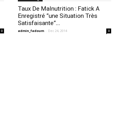
Taux De Malnutrition : Fatick A
Enregistré ”une Situation Très
Satisfaisante”...
admin_fadoum
-
Dec 24, 2014
0
0