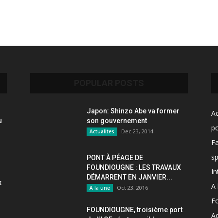
POPULAR POSTS
Japon: Shinzo Abe va former
Ac
u
son gouvernement
po
Dec 23, 2014
Actualites
F
sp
PONT À PÉAGE DE
FOUNDIOUGNE : LES TRAVAUX
In
DÉMARRENT EN JANVIER...
x
A 
Oct 23, 2016
A la une
F
FOUNDIOUGNE, troisième port
Ac