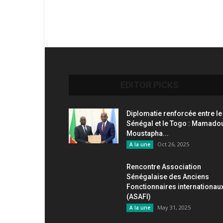
EDITOR PICKS
Diplomatie renforcée entre le
Sénégal et le Togo : Mamado
Moustapha...
Oct 26, 2025
A la une
Rencontre Association
Sénégalaise des Anciens
Fonctionnaires internationau
(ASAFI)
May 31, 2025
A la une