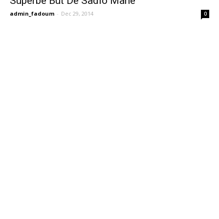
Superbe But De Sadio Mane
admin_fadoum
-
Dec 29, 2014
0