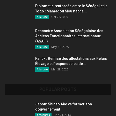
Diplomatie renforcée entre le Sénégal et le
Togo : Mamadou Moustapha...
Oct 26, 2025
A la une
Rencontre Association Sénégalaise des
Anciens Fonctionnaires internationaux
(ASAFI)
May 31, 2025
A la une
Fatick : Remise des attestations aux Relais
Élevage et Responsables de...
Mar 29, 2025
A la une
POPULAR POSTS
Japon: Shinzo Abe va former son
gouvernement
Dec 23, 2014
Actualites