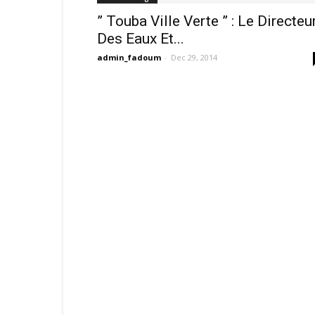
” Touba Ville Verte ” : Le Directeu
Des Eaux Et...
admin_fadoum
-
Dec 29, 2014