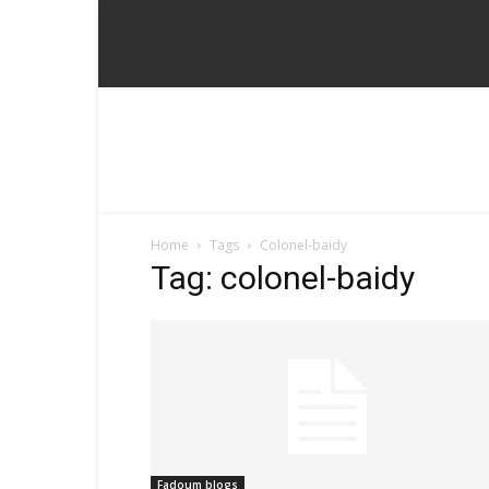
Home
Tags
Colonel-baidy
Tag: colonel-baidy
Fadoum blogs