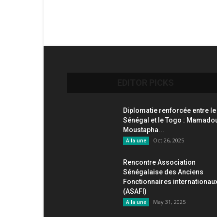
EDITOR PICKS
Diplomatie renforcée entre le
Sénégal et le Togo : Mamado
Moustapha...
Oct 26, 2025
A la une
Rencontre Association
Sénégalaise des Anciens
Fonctionnaires internationau
(ASAFI)
May 31, 2025
A la une