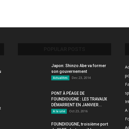
POPULAR POSTS
Japon: Shinzo Abe va former
Ac
u
son gouvernement
po
Dec 23, 2014
Actualites
F
sp
PONT À PÉAGE DE
FOUNDIOUGNE : LES TRAVAUX
In
DÉMARRENT EN JANVIER...
x
A 
Oct 23, 2016
A la une
F
FOUNDIOUGNE, troisième port
Ac