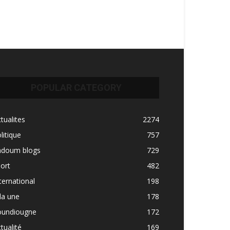
POPULAR CATEGORY
tualites
2274
litique
757
adoum blogs
729
ort
482
ternational
198
la une
178
oundiougne
172
tualité
169