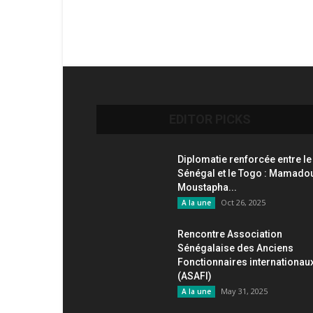
EDITOR PICKS
Diplomatie renforcée entre le
Sénégal et le Togo : Mamado
Moustapha...
Oct 26, 2025
A la une
Rencontre Association
Sénégalaise des Anciens
Fonctionnaires internationau
(ASAFI)
May 31, 2025
A la une