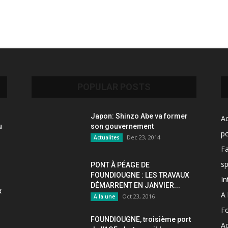
POPULAR POSTS
Japon: Shinzo Abe va former
Ac
u
son gouvernement
po
Dec 23, 2014
Actualites
F
sp
PONT À PÉAGE DE
FOUNDIOUGNE : LES TRAVAUX
In
DÉMARRENT EN JANVIER...
x
A 
Oct 23, 2016
A la une
F
FOUNDIOUGNE, troisième port
Ac