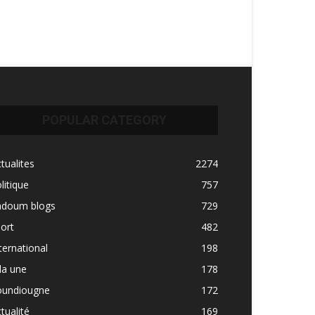
POPULAR CATEGORY
tualites
2274
litique
757
adoum blogs
729
ort
482
ternational
198
la une
178
oundiougne
172
tualité
169