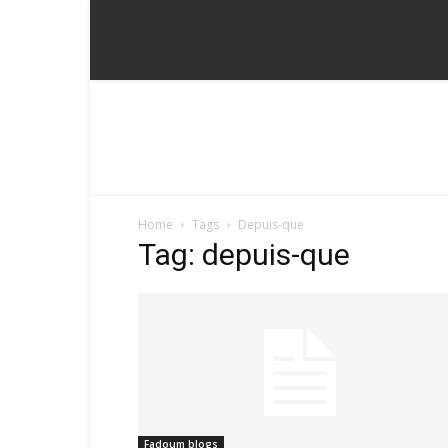
Home
Tags
Depuis-que
Tag: depuis-que
Fadoum blogs