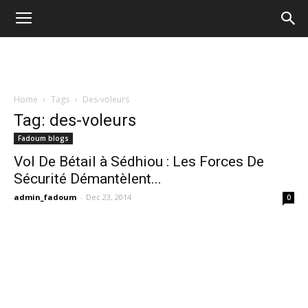
Home
Tags
Des-voleurs
Tag: des-voleurs
Fadoum blogs
Vol De Bétail à Sédhiou : Les Forces De
Sécurité Démantèlent...
admin_fadoum
-
Dec 23, 2014
0