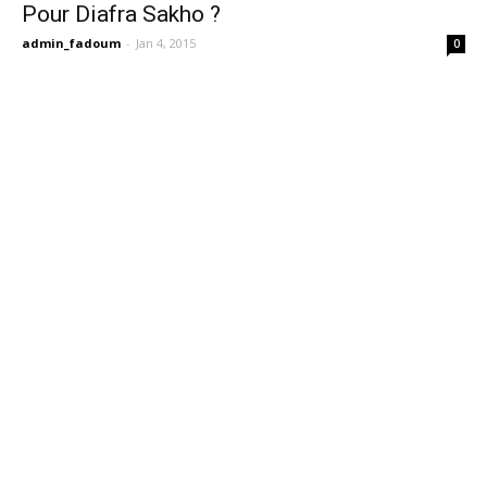
Pour Diafra Sakho ?
admin_fadoum
-
Jan 4, 2015
0