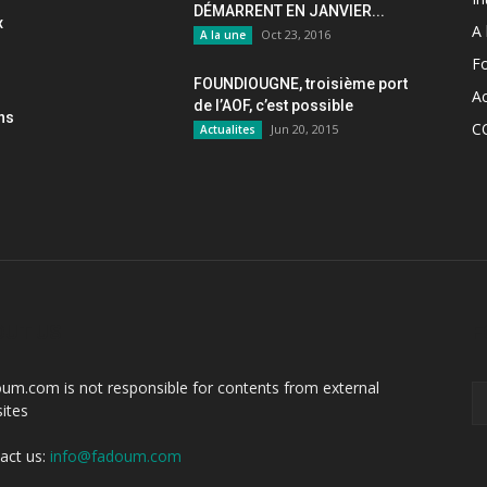
DÉMARRENT EN JANVIER...
x
A 
Oct 23, 2016
A la une
F
FOUNDIOUGNE, troisième port
Ac
de l’AOF, c’est possible
ons
C
Jun 20, 2015
Actualites
OUT US
F
um.com is not responsible for contents from external
ites
act us:
info@fadoum.com