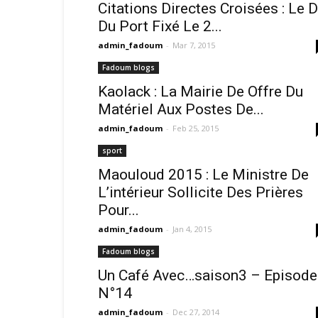
Citations Directes Croisées : Le 
Du Port Fixé Le 2...
admin_fadoum
-
Mar 7, 2015
Fadoum blogs
Kaolack : La Mairie De Offre Du
Matériel Aux Postes De...
admin_fadoum
-
Feb 25, 2015
sport
Maouloud 2015 : Le Ministre De
L’intérieur Sollicite Des Prières
Pour...
admin_fadoum
-
Jan 4, 2015
Fadoum blogs
Un Café Avec…saison3 – Episode
N°14
admin_fadoum
-
Dec 27, 2014