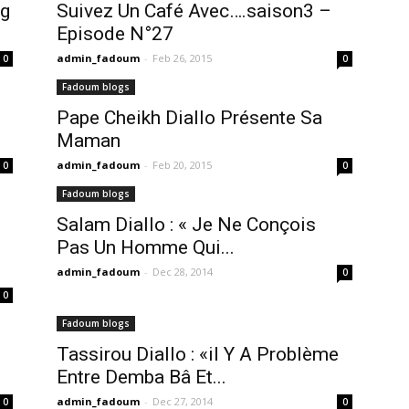
Dg
Suivez Un Café Avec….saison3 –
Episode N°27
admin_fadoum
-
Feb 26, 2015
0
0
Fadoum blogs
Pape Cheikh Diallo Présente Sa
Maman
admin_fadoum
-
Feb 20, 2015
0
0
Fadoum blogs
Salam Diallo : « Je Ne Conçois
Pas Un Homme Qui...
admin_fadoum
-
Dec 28, 2014
0
0
Fadoum blogs
Tassirou Diallo : «il Y A Problème
Entre Demba Bâ Et...
admin_fadoum
-
Dec 27, 2014
0
0