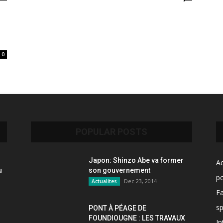
0
POPULAR POSTS
Japon: Shinzo Abe va former
Ac
u
son gouvernement
po
Dec 23, 2014
Actualites
F
sp
PONT À PÉAGE DE
FOUNDIOUGNE : LES TRAVAUX
In