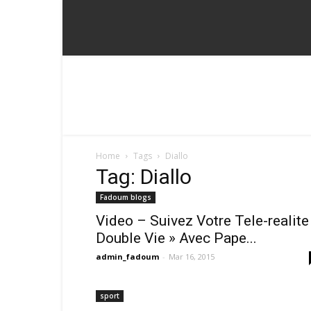
Home
Tags
Diallo
Tag: Diallo
Fadoum blogs
Video – Suivez Votre Tele-realite
Double Vie » Avec Pape...
admin_fadoum
-
Mar 16, 2015
sport