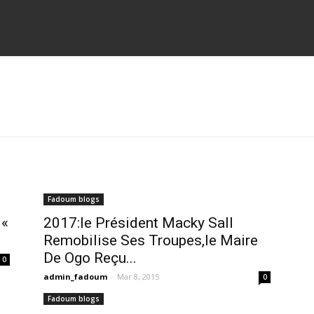
Fadoum blogs
 «
2017:le Président Macky Sall
Remobilise Ses Troupes,le Maire
De Ogo Reçu...
0
admin_fadoum
-
Mar 8, 2015
0
Fadoum blogs