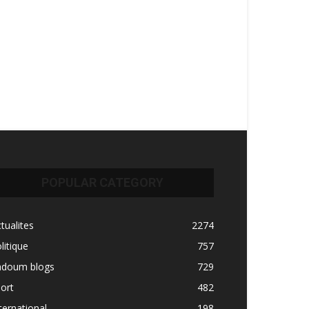
POPULAR CATEGORY
tualites
2274
litique
757
adoum blogs
729
ort
482
ternational
198