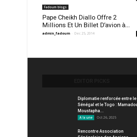
Fadoum blogs
Pape Cheikh Diallo Offre 2
Millions Et Un Billet D’avion à...
admin_fadoum
-
Dec 25, 2014
EDITOR PICKS
Diplomatie renforcée entre le
Sénégal et le Togo : Mamado
Moustapha...
Oct 26, 2025
A la une
Rencontre Association