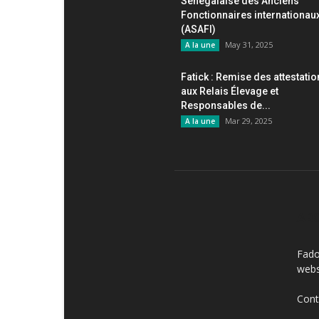
Sénégalaise des Anciens
Fonctionnaires internationau
(ASAFI)
May 31, 2025
A la une
Fatick : Remise des attestati
aux Relais Élevage et
Responsables de...
Mar 29, 2025
A la une
AB
Fado
webs
Cont