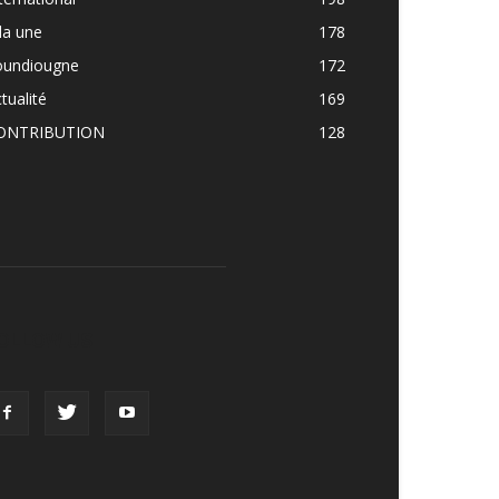
la une
178
oundiougne
172
tualité
169
ONTRIBUTION
128
OLLOW US