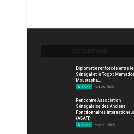
EDITOR PICKS
Diplomatie renforcée entre le
Sénégal et le Togo : Mamado
Moustapha...
Oct 26, 2025
A la une
Rencontre Association
Sénégalaise des Anciens
Fonctionnaires internationau
(ASAFI)
May 31, 2025
A la une