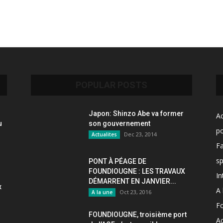
POPULAR POSTS
Japon: Shinzo Abe va former
Ac
u
son gouvernement
po
Dec 23, 2014
Actualites
F
sp
PONT À PÉAGE DE
FOUNDIOUGNE : LES TRAVAUX
In
DÉMARRENT EN JANVIER...
x
A 
Oct 23, 2016
A la une
F
FOUNDIOUGNE, troisième port
Ac