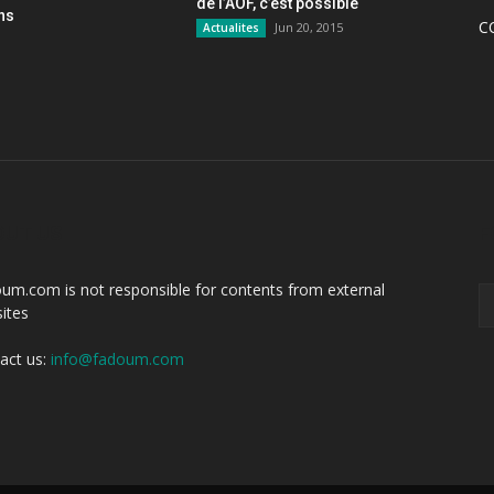
de l’AOF, c’est possible
ons
C
Jun 20, 2015
Actualites
OUT US
F
um.com is not responsible for contents from external
ites
act us:
info@fadoum.com