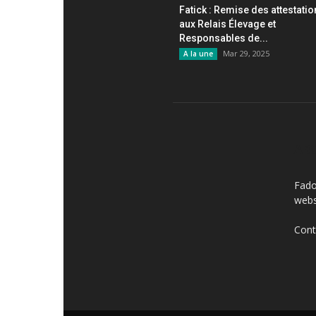
Fatick : Remise des attestati
aux Relais Élevage et
Responsables de...
Mar 29, 2025
A la une
AB
Fado
webs
Cont