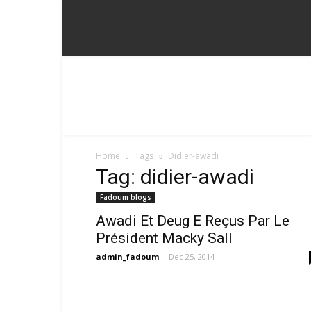
Home
Tags
Didier-awadi
Tag: didier-awadi
Fadoum blogs
Awadi Et Deug E Reçus Par Le
Président Macky Sall
admin_fadoum
-
Dec 25, 2014