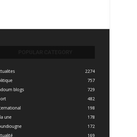
POPULAR CATEGORY
tualites
2274
litique
757
adoum blogs
729
ort
482
ternational
198
la une
178
oundiougne
172
tualité
169