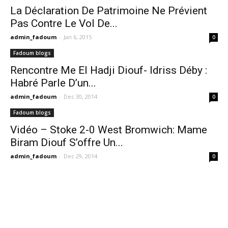
La Déclaration De Patrimoine Ne Prévient
Pas Contre Le Vol De...
admin_fadoum
-
Jan 6, 2015
0
Fadoum blogs
Rencontre Me El Hadji Diouf- Idriss Déby :
Habré Parle D’un...
admin_fadoum
-
Dec 30, 2014
0
Fadoum blogs
Vidéo – Stoke 2-0 West Bromwich: Mame
Biram Diouf S’offre Un...
admin_fadoum
-
Dec 29, 2014
0