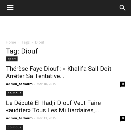
Home
Tags
Diouf
Tag: Diouf
sport
Thérèse Faye Diouf : « Khalifa Sall Doit
Arrêter Sa Tentative...
admin_fadoum
-
Mar 18, 2015
0
politique
Le Député El Hadji Diouf Veut Faire
«auditer» Tous Les Milliardaires,...
admin_fadoum
-
Mar 13, 2015
0
politique