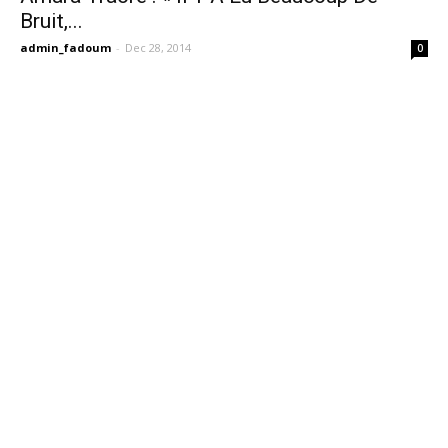
Bruit,...
admin_fadoum
-
Dec 28, 2014
0