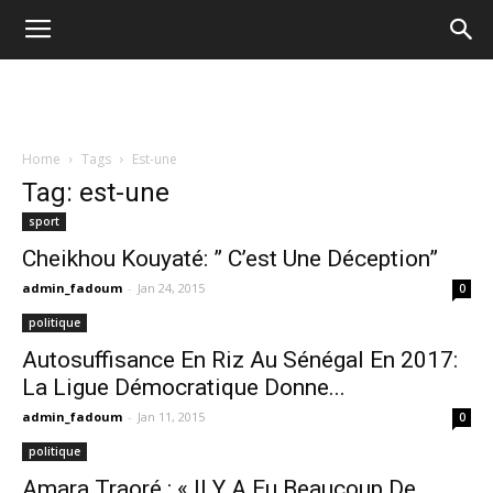
Home
Tags
Est-une
Tag: est-une
sport
Cheikhou Kouyaté: ” C’est Une Déception”
admin_fadoum
-
Jan 24, 2015
0
politique
Autosuffisance En Riz Au Sénégal En 2017:
La Ligue Démocratique Donne...
admin_fadoum
-
Jan 11, 2015
0
politique
Amara Traoré : « Il Y A Eu Beaucoup De