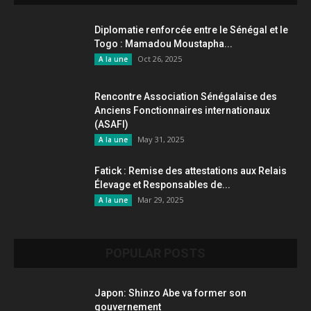
Diplomatie renforcée entre le Sénégal et le
Togo : Mamadou Moustapha...
Oct 26, 2025
A la une
Rencontre Association Sénégalaise des
Anciens Fonctionnaires internationaux
(ASAFI)
May 31, 2025
A la une
Fatick : Remise des attestations aux Relais
Élevage et Responsables de...
Mar 29, 2025
A la une
POPULAR POSTS
Japon: Shinzo Abe va former son
gouvernement