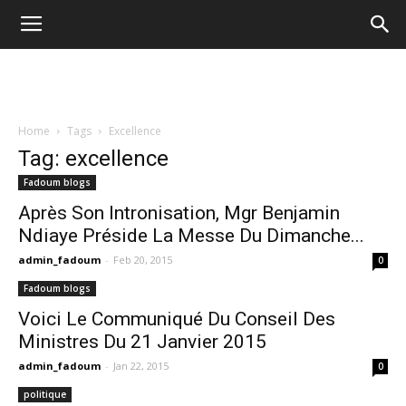
Home
Tags
Excellence
Tag: excellence
Fadoum blogs
Après Son Intronisation, Mgr Benjamin
Ndiaye Préside La Messe Du Dimanche...
admin_fadoum
-
Feb 20, 2015
0
Fadoum blogs
Voici Le Communiqué Du Conseil Des
Ministres Du 21 Janvier 2015
admin_fadoum
-
Jan 22, 2015
0
politique