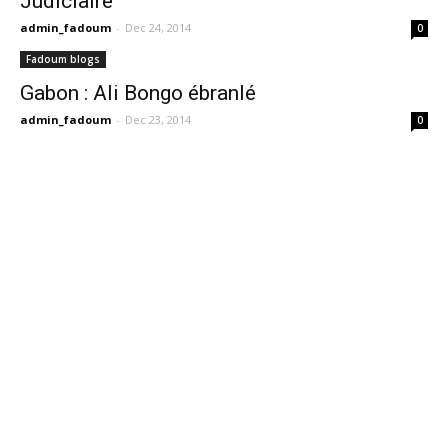
Judiciaire
admin_fadoum
-
Dec 24, 2014
0
Fadoum blogs
Gabon : Ali Bongo ébranlé
admin_fadoum
-
Dec 23, 2014
0