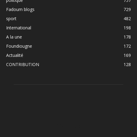
politique
757
Fadoum blogs
729
sport
482
International
198
A la une
178
Foundiougne
172
Actualité
169
CONTRIBUTION
128
ABOUT US