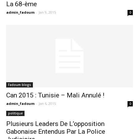
La 68-ème
admin_fadoum
-
Jan 9, 2015
0
Fadoum blogs
Can 2015 : Tunisie – Mali Annulé !
admin_fadoum
-
Jan 6, 2015
0
politique
Plusieurs Leaders De L’opposition
Gabonaise Entendus Par La Police