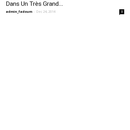
Dans Un Très Grand...
admin_fadoum
-
Dec 24, 2014
0