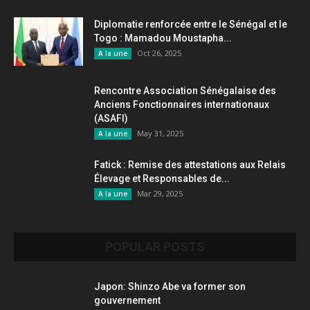
Diplomatie renforcée entre le Sénégal et le
Togo : Mamadou Moustapha...
Oct 26, 2025
A la une
Rencontre Association Sénégalaise des
Anciens Fonctionnaires internationaux
(ASAFI)
May 31, 2025
A la une
Fatick : Remise des attestations aux Relais
Élevage et Responsables de...
Mar 29, 2025
A la une
POPULAR POSTS
Japon: Shinzo Abe va former son
gouvernement