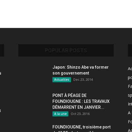
POPULAR POSTS
Japon: Shinzo Abe va former
Ac
u
son gouvernement
po
Dec 23, 2014
Actualites
F
sp
PONT À PÉAGE DE
FOUNDIOUGNE : LES TRAVAUX
In
DÉMARRENT EN JANVIER...
x
A 
Oct 23, 2016
A la une
F
FOUNDIOUGNE, troisième port
Ac