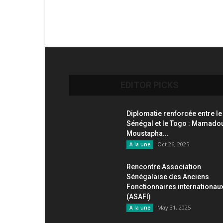
EDITOR PICKS
Diplomatie renforcée entre le
Sénégal et le Togo : Mamado
Moustapha...
Oct 26, 2025
A la une
Rencontre Association
Sénégalaise des Anciens
Fonctionnaires internationau
(ASAFI)
May 31, 2025
A la une