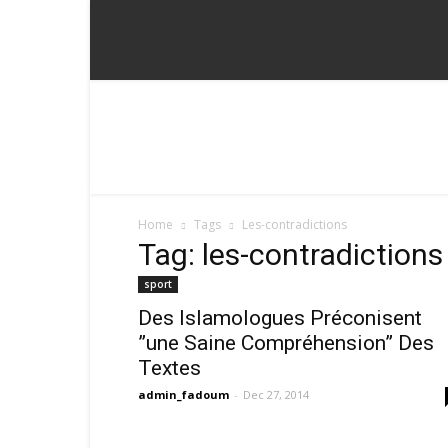
Home
Tags
Les-contradictions
Tag: les-contradictions
sport
Des Islamologues Préconisent
”une Saine Compréhension” Des
Textes
admin_fadoum
-
Dec 27, 2014