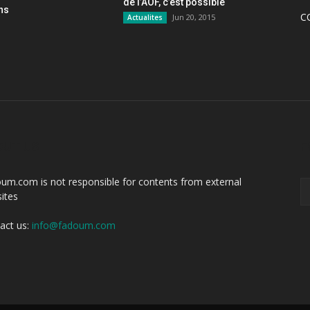
de l’AOF, c’est possible
ons
C
Jun 20, 2015
Actualites
OUT US
F
um.com is not responsible for contents from external
ites
act us:
info@fadoum.com