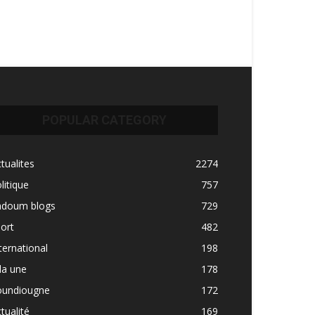
POPULAR CATEGORY
tualites
2274
litique
757
adoum blogs
729
ort
482
ternational
198
la une
178
oundiougne
172
tualité
169