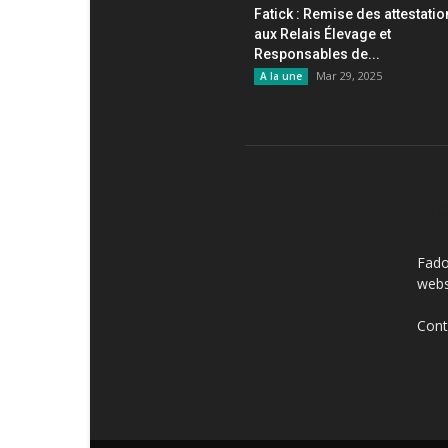
Fatick : Remise des attestati
aux Relais Élevage et
Responsables de...
Mar 29, 2025
A la une
AB
Fado
webs
Cont