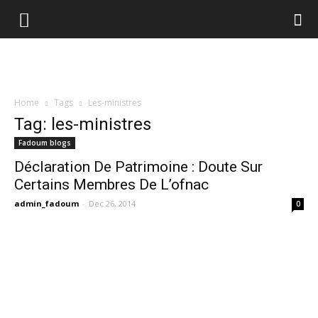
Home
Tags
Les-ministres
Tag: les-ministres
Fadoum blogs
Déclaration De Patrimoine : Doute Sur
Certains Membres De L’ofnac
admin_fadoum
-
Dec 26, 2014
0