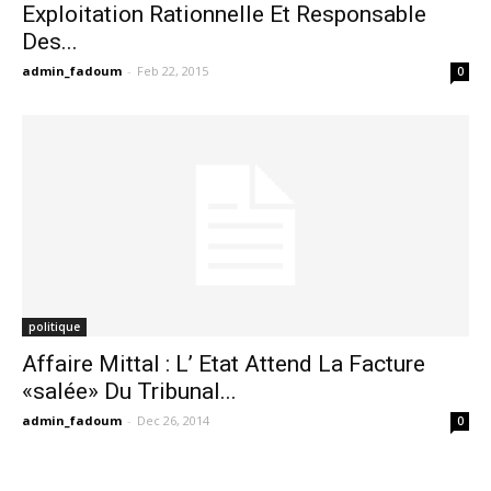
Exploitation Rationnelle Et Responsable
Des...
admin_fadoum
-
Feb 22, 2015
0
politique
Affaire Mittal : L’ Etat Attend La Facture
«salée» Du Tribunal...
admin_fadoum
-
Dec 26, 2014
0