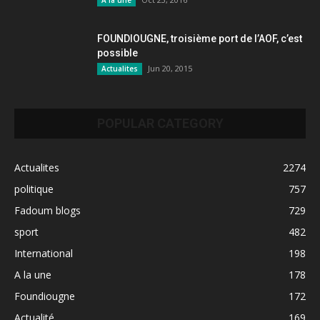
FOUNDIOUGNE, troisième port de l’AOF, c’est
possible
Jun 20, 2015
Actualites
POPULAR CATEGORY
Actualites
2274
politique
757
Fadoum blogs
729
sport
482
International
198
A la une
178
Foundiougne
172
Actualité
169