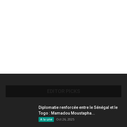
EDITOR PICKS
Diplomatie renforcée entre le Sénégal et le
Togo : Mamadou Moustapha...
Oct 26, 2025
A la une