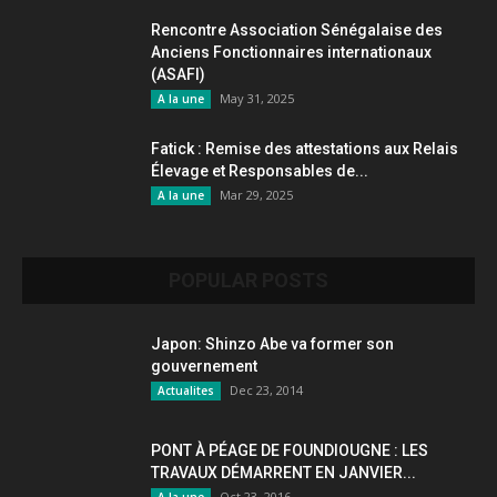
Rencontre Association Sénégalaise des
Anciens Fonctionnaires internationaux
(ASAFI)
May 31, 2025
A la une
Fatick : Remise des attestations aux Relais
Élevage et Responsables de...
Mar 29, 2025
A la une
POPULAR POSTS
Japon: Shinzo Abe va former son
gouvernement
Dec 23, 2014
Actualites
PONT À PÉAGE DE FOUNDIOUGNE : LES
TRAVAUX DÉMARRENT EN JANVIER...
Oct 23, 2016
A la une