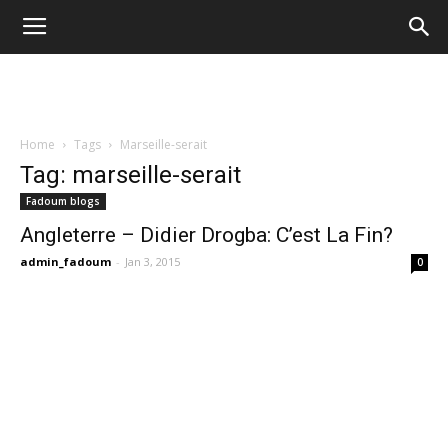
Home
Tags
Marseille-serait
Tag: marseille-serait
Fadoum blogs
Angleterre – Didier Drogba: C’est La Fin?
admin_fadoum
-
Jan 3, 2015
0