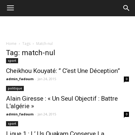
Home
Tags
Match-nul
Tag: match-nul
sport
Cheikhou Kouyaté: ” C’est Une Déception”
admin_fadoum
-
Jan 24, 2015
0
politique
Alain Giresse : « Un Seul Objectif : Battre
L’algérie »
admin_fadoum
-
Jan 24, 2015
0
sport
Ligue 1 : L’ Us Ouakam Conserve La