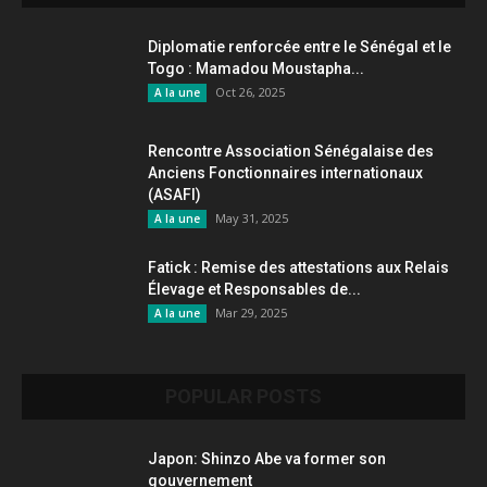
Diplomatie renforcée entre le Sénégal et le
Togo : Mamadou Moustapha...
Oct 26, 2025
A la une
Rencontre Association Sénégalaise des
Anciens Fonctionnaires internationaux
(ASAFI)
May 31, 2025
A la une
Fatick : Remise des attestations aux Relais
Élevage et Responsables de...
Mar 29, 2025
A la une
POPULAR POSTS
Japon: Shinzo Abe va former son
gouvernement