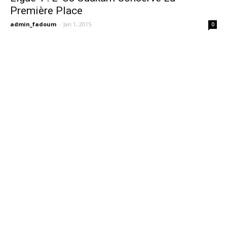
Première Place
admin_fadoum
-
Jan 1, 2015
0