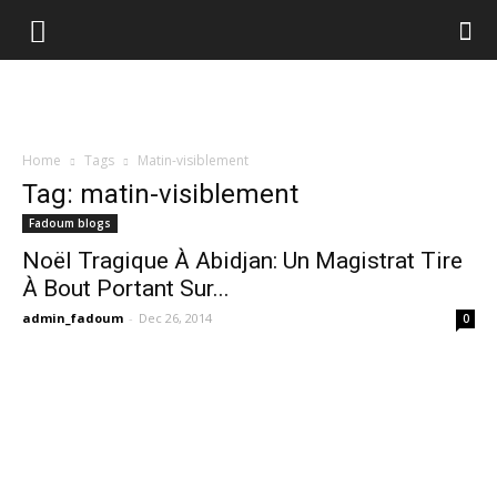
Home
Tags
Matin-visiblement
Tag: matin-visiblement
Fadoum blogs
Noël Tragique À Abidjan: Un Magistrat Tire
À Bout Portant Sur...
admin_fadoum
-
Dec 26, 2014
0