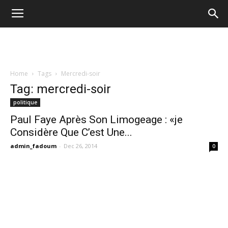
Home
Tags
Mercredi-soir
Tag: mercredi-soir
politique
Paul Faye Après Son Limogeage : «je
Considère Que C’est Une...
admin_fadoum
-
Dec 26, 2014
0