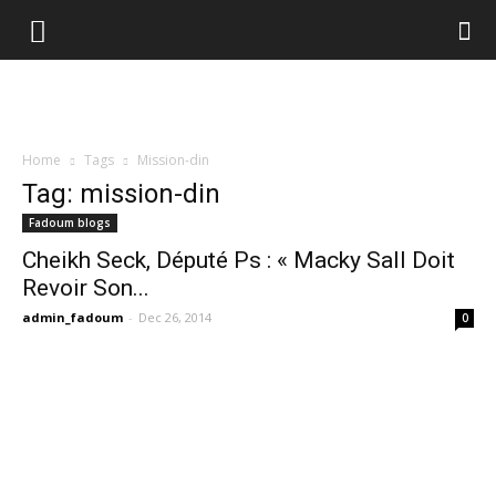
Home
Tags
Mission-din
Tag: mission-din
Fadoum blogs
Cheikh Seck, Député Ps : « Macky Sall Doit
Revoir Son...
admin_fadoum
-
Dec 26, 2014
0