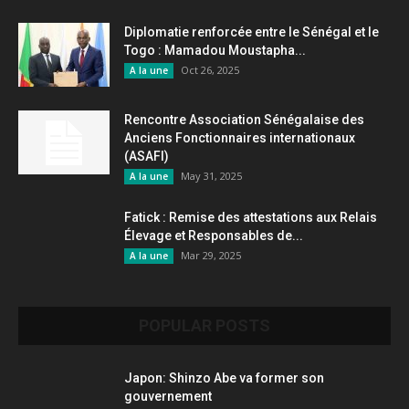
Diplomatie renforcée entre le Sénégal et le
Togo : Mamadou Moustapha...
Oct 26, 2025
A la une
Rencontre Association Sénégalaise des
Anciens Fonctionnaires internationaux
(ASAFI)
May 31, 2025
A la une
Fatick : Remise des attestations aux Relais
Élevage et Responsables de...
Mar 29, 2025
A la une
POPULAR POSTS
Japon: Shinzo Abe va former son
gouvernement