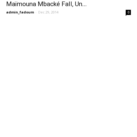
Maïmouna Mbacké Fall, Un...
admin_fadoum
-
Dec 29, 2014
0