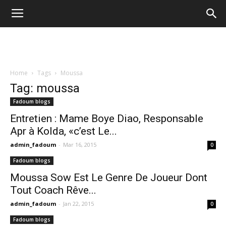
Home
Tags
Moussa
Tag: moussa
Fadoum blogs
Entretien : Mame Boye Diao, Responsable
Apr à Kolda, «c’est Le...
admin_fadoum
-
Mar 16, 2015
0
Fadoum blogs
Moussa Sow Est Le Genre De Joueur Dont
Tout Coach Rêve...
admin_fadoum
-
Jan 22, 2015
0
Fadoum blogs