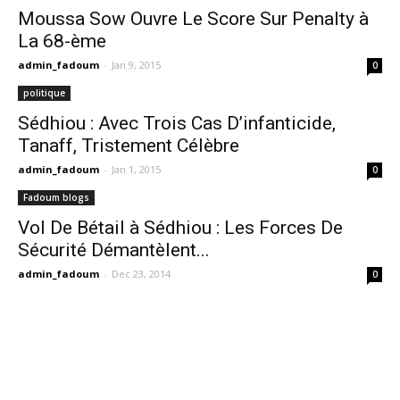
Moussa Sow Ouvre Le Score Sur Penalty à
La 68-ème
admin_fadoum
-
Jan 9, 2015
0
politique
Sédhiou : Avec Trois Cas D’infanticide,
Tanaff, Tristement Célèbre
admin_fadoum
-
Jan 1, 2015
0
Fadoum blogs
Vol De Bétail à Sédhiou : Les Forces De
Sécurité Démantèlent...
admin_fadoum
-
Dec 23, 2014
0