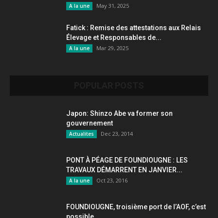
May 31, 2025
A la une
Fatick : Remise des attestations aux Relais
Élevage et Responsables de...
Mar 29, 2025
A la une
POPULAR POSTS
Japon: Shinzo Abe va former son
gouvernement
Dec 23, 2014
Actualites
PONT À PÉAGE DE FOUNDIOUGNE : LES
TRAVAUX DÉMARRENT EN JANVIER...
Oct 23, 2016
A la une
FOUNDIOUGNE, troisième port de l’AOF, c’est
possible