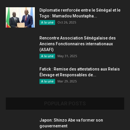
Diplomatie renforcée entre le Sénégal et le
Togo : Mamadou Moustapha...
Oct 26, 2025
A la une
Rencontre Association Sénégalaise des
Anciens Fonctionnaires internationaux
(ASAFI)
May 31, 2025
A la une
Fatick : Remise des attestations aux Relais
Élevage et Responsables de...
Mar 29, 2025
A la une
POPULAR POSTS
Japon: Shinzo Abe va former son
gouvernement