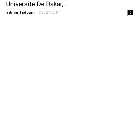
Université De Dakar,...
admin_fadoum
-
Dec 27, 2014
0