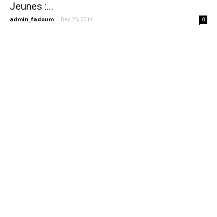
Jeunes :...
admin_fadoum
-
Dec 25, 2014
0