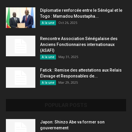
Diplomatie renforcée entre le Sénégal et le
Togo : Mamadou Moustapha...
Oct 26, 2025
A la une
Rencontre Association Sénégalaise des
Anciens Fonctionnaires internationaux
(ASAFI)
May 31, 2025
A la une
Fatick : Remise des attestations aux Relais
Élevage et Responsables de...
Mar 29, 2025
A la une
POPULAR POSTS
Japon: Shinzo Abe va former son
gouvernement