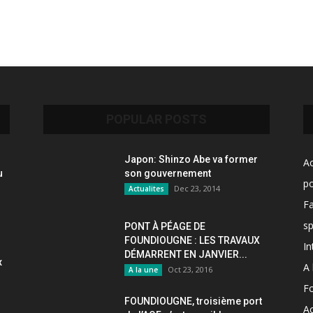
POPULAR POSTS
Japon: Shinzo Abe va former
Ac
u
son gouvernement
po
Dec 23, 2014
Actualites
F
sp
PONT À PÉAGE DE
FOUNDIOUGNE : LES TRAVAUX
In
DÉMARRENT EN JANVIER...
x
A 
Oct 23, 2016
A la une
F
FOUNDIOUGNE, troisième port
Ac