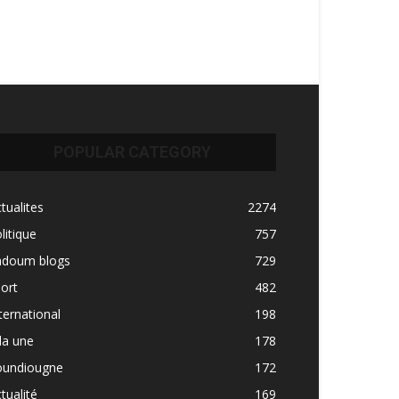
POPULAR CATEGORY
tualites
2274
litique
757
adoum blogs
729
ort
482
ternational
198
la une
178
oundiougne
172
tualité
169