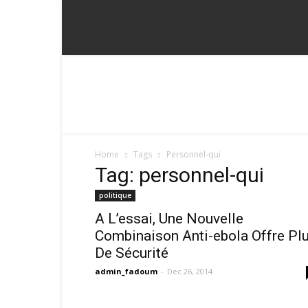
Fadoum
Home
Tags
Personnel-qui
Tag: personnel-qui
politique
A L’essai, Une Nouvelle
Combinaison Anti-ebola Offre Pl
De Sécurité
admin_fadoum
-
Dec 26, 2014