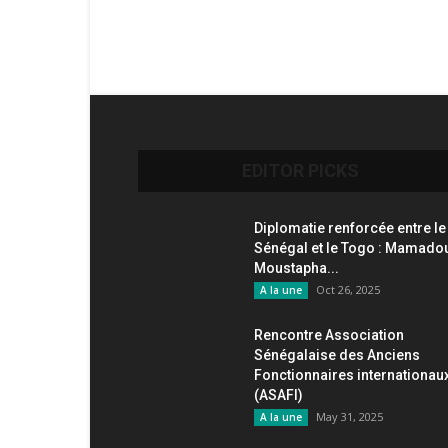
EDITOR PICKS
Diplomatie renforcée entre le
Sénégal et le Togo : Mamado
Moustapha...
Oct 26, 2025
A la une
Rencontre Association
Sénégalaise des Anciens
Fonctionnaires internationau
(ASAFI)
May 31, 2025
A la une