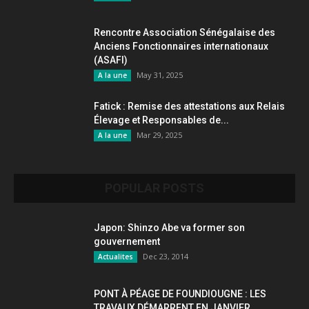
Rencontre Association Sénégalaise des
Anciens Fonctionnaires internationaux
(ASAFI)
May 31, 2025
A la une
Fatick : Remise des attestations aux Relais
Élevage et Responsables de...
Mar 29, 2025
A la une
POPULAR POSTS
Japon: Shinzo Abe va former son
gouvernement
Dec 23, 2014
Actualites
PONT À PÉAGE DE FOUNDIOUGNE : LES
TRAVAUX DÉMARRENT EN JANVIER...