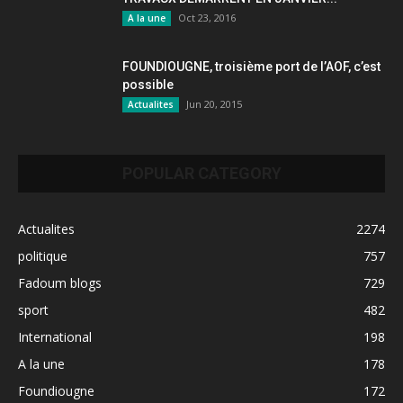
Oct 23, 2016
A la une
FOUNDIOUGNE, troisième port de l’AOF, c’est
possible
Jun 20, 2015
Actualites
POPULAR CATEGORY
Actualites
2274
politique
757
Fadoum blogs
729
sport
482
International
198
A la une
178
Foundiougne
172