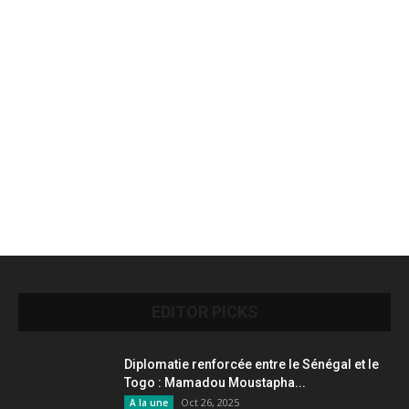
EDITOR PICKS
Diplomatie renforcée entre le Sénégal et le
Togo : Mamadou Moustapha...
Oct 26, 2025
A la une