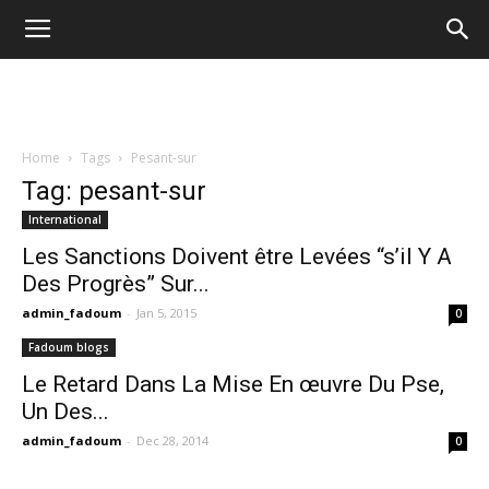
Home
Tags
Pesant-sur
Tag: pesant-sur
International
Les Sanctions Doivent être Levées “s’il Y A
Des Progrès” Sur...
admin_fadoum
-
Jan 5, 2015
0
Fadoum blogs
Le Retard Dans La Mise En œuvre Du Pse,
Un Des...
admin_fadoum
-
Dec 28, 2014
0