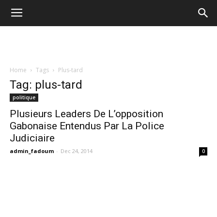
Home
Tags
Plus-tard
Tag: plus-tard
politique
Plusieurs Leaders De L’opposition
Gabonaise Entendus Par La Police
Judiciaire
admin_fadoum
-
Dec 24, 2014
0