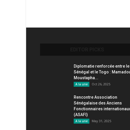
EDITOR PICKS
Diplomatie renforcée entre le
Sénégal et le Togo : Mamado
Moustapha...
Oct 26, 2025
A la une
Rencontre Association
Sénégalaise des Anciens
Fonctionnaires internationau
(ASAFI)
May 31, 2025
A la une