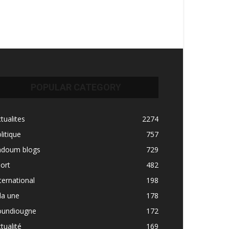
POPULAR CATEGORY
tualites
2274
litique
757
adoum blogs
729
ort
482
ternational
198
la une
178
oundiougne
172
tualité
169