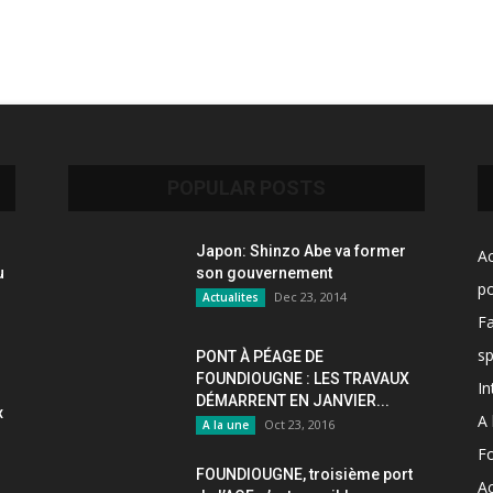
POPULAR POSTS
Japon: Shinzo Abe va former
Ac
u
son gouvernement
po
Dec 23, 2014
Actualites
F
sp
PONT À PÉAGE DE
FOUNDIOUGNE : LES TRAVAUX
In
DÉMARRENT EN JANVIER...
x
A 
Oct 23, 2016
A la une
F
FOUNDIOUGNE, troisième port
Ac