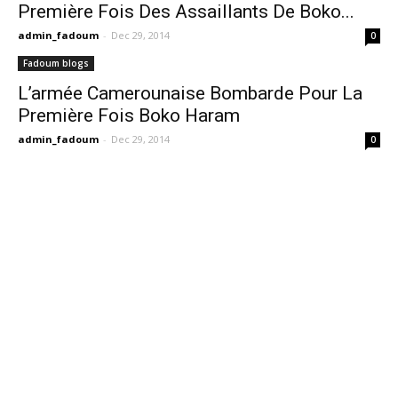
Première Fois Des Assaillants De Boko...
admin_fadoum
-
Dec 29, 2014
0
Fadoum blogs
L’armée Camerounaise Bombarde Pour La
Première Fois Boko Haram
admin_fadoum
-
Dec 29, 2014
0