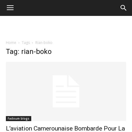
Home
Tags
Rian-boko
Tag: rian-boko
Fadoum blogs
L’aviation Camerounaise Bombarde Pour La