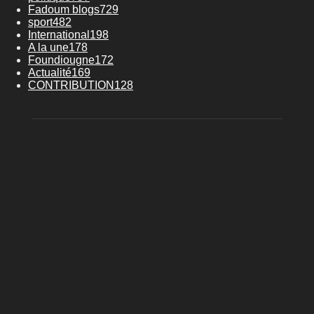
Fadoum blogs
729
sport
482
International
198
A la une
178
Foundiougne
172
Actualité
169
CONTRIBUTION
128