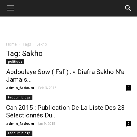
Home
Tags
Sakho
Tag: Sakho
politique
Abdoulaye Sow ( Fsf ) : « Diafra Sakho N’a
Jamais...
admin_fadoum
-
Feb 3, 2015
0
Fadoum blogs
Can 2015 : Publication De La Liste Des 23
Sélectionnés Du...
admin_fadoum
-
Jan 9, 2015
0
Fadoum blogs