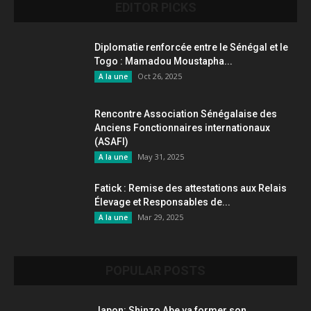
EDITOR PICKS
Diplomatie renforcée entre le Sénégal et le
Togo : Mamadou Moustapha...
Oct 26, 2025
A la une
Rencontre Association Sénégalaise des
Anciens Fonctionnaires internationaux
(ASAFI)
May 31, 2025
A la une
Fatick : Remise des attestations aux Relais
Élevage et Responsables de...
Mar 29, 2025
A la une
POPULAR POSTS
Japon: Shinzo Abe va former son