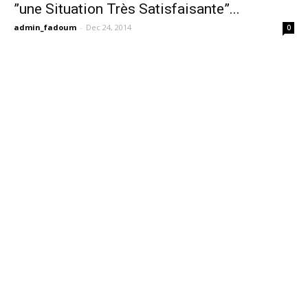
”une Situation Très Satisfaisante”...
admin_fadoum
-
Dec 24, 2014
0