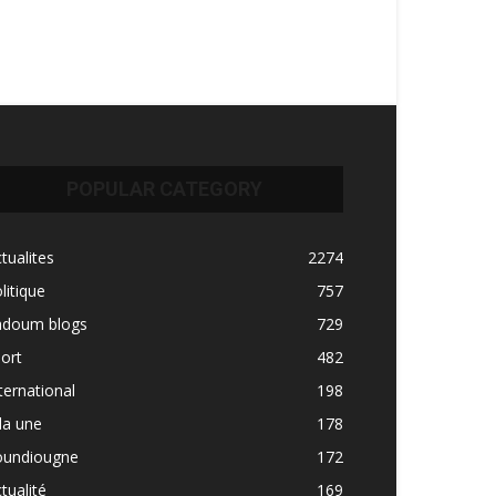
POPULAR CATEGORY
tualites
2274
litique
757
adoum blogs
729
ort
482
ternational
198
la une
178
oundiougne
172
tualité
169