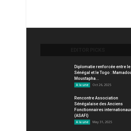
EDITOR PICKS
Diplomatie renforcée entre le
Sénégal et le Togo : Mamado
Moustapha...
Oct 26, 2025
A la une
Rencontre Association
Sénégalaise des Anciens
Fonctionnaires internationau
(ASAFI)
May 31, 2025
A la une