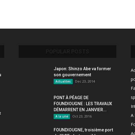
POPULAR POSTS
Japon: Shinzo Abe va former
Ac
u
son gouvernement
po
Dec 23, 2014
Actualites
F
sp
PONT À PÉAGE DE
FOUNDIOUGNE : LES TRAVAUX
In
DÉMARRENT EN JANVIER...
x
A 
Oct 23, 2016
A la une
F
FOUNDIOUGNE, troisième port
Ac